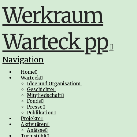
Werkraum
Warteck pp
Navigation
Home
Warteck
Idee und Organisation
Geschichte
Mitgliedschaft
Fonds
Presse
Publikation
Projekte
Aktivitäten
Anlässe
Turmstübli