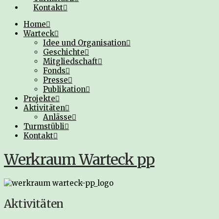
Kontakt
Home
Warteck
Idee und Organisation
Geschichte
Mitgliedschaft
Fonds
Presse
Publikation
Projekte
Aktivitäten
Anlässe
Turmstübli
Kontakt
Werkraum Warteck pp
Aktivitäten