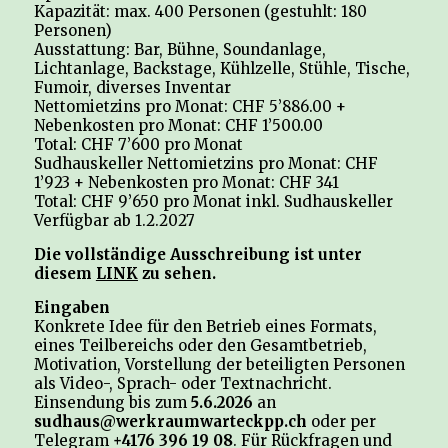
Kapazität: max. 400 Personen (gestuhlt: 180
Personen)
Ausstattung: Bar, Bühne, Soundanlage,
Lichtanlage, Backstage, Kühlzelle, Stühle, Tische,
Fumoir, diverses Inventar
Nettomietzins pro Monat: CHF 5’886.00 +
Nebenkosten pro Monat: CHF 1’500.00
Total: CHF 7’600 pro Monat
Sudhauskeller Nettomietzins pro Monat: CHF
1’923 + Nebenkosten pro Monat: CHF 341
Total: CHF 9’650 pro Monat inkl. Sudhauskeller
Verfügbar ab 1.2.2027
Die vollständige Ausschreibung ist unter
diesem
LINK
zu sehen.
Eingaben
Konkrete Idee für den Betrieb eines Formats,
eines Teilbereichs oder den Gesamtbetrieb,
Motivation, Vorstellung der beteiligten Personen
als Video-, Sprach- oder Textnachricht.
Einsendung bis zum
5.6.2026
an
sudhaus@werkraumwarteckpp.ch
oder per
Telegram
+4176 396 19 08
. Für Rückfragen und