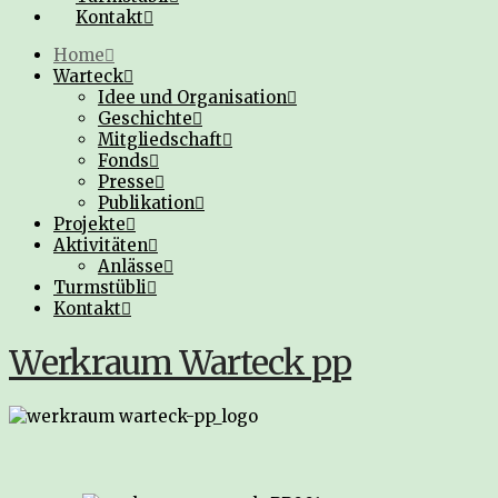
Kontakt
Home
Warteck
Idee und Organisation
Geschichte
Mitgliedschaft
Fonds
Presse
Publikation
Projekte
Aktivitäten
Anlässe
Turmstübli
Kontakt
Werkraum Warteck pp