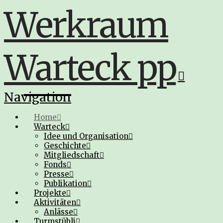
Werkraum
Warteck pp
Navigation
Home
Warteck
Idee und Organisation
Geschichte
Mitgliedschaft
Fonds
Presse
Publikation
Projekte
Aktivitäten
Anlässe
Turmstübli